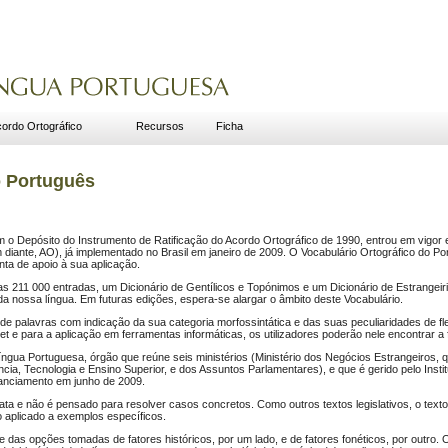
ordo Ortográfico
Recursos
Ficha
o Português
o Depósito do Instrumento de Ratificação do Acordo Ortográfico de 1990, entrou em vigor 
diante, AO), já implementado no Brasil em janeiro de 2009. O Vocabulário Ortográfico do Po
nta de apoio à sua aplicação.
s 211 000 entradas, um Dicionário de Gentílicos e Topónimos e um Dicionário de Estrangeir
a nossa língua. Em futuras edições, espera-se alargar o âmbito deste Vocabulário.
 de palavras com indicação da sua categoria morfossintática e das suas peculiaridades de f
t e para a aplicação em ferramentas informáticas, os utilizadores poderão nele encontrar a 
gua Portuguesa, órgão que reúne seis ministérios (Ministério dos Negócios Estrangeiros, qu
cia, Tecnologia e Ensino Superior, e dos Assuntos Parlamentares), e que é gerido pelo Insti
nanciamento em junho de 2009.
rata e não é pensado para resolver casos concretos. Como outros textos legislativos, o tex
 aplicado a exemplos específicos.
 das opções tomadas de fatores históricos, por um lado, e de fatores fonéticos, por outro. O