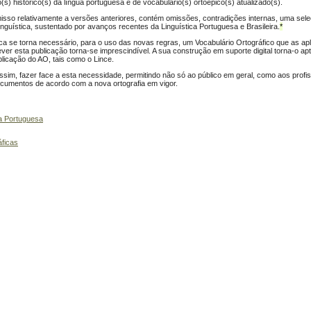
o(s) histórico(s) da língua portuguesa e de vocabulário(s) ortoépico(s) atualizado(s).
isso relativamente a versões anteriores, contém omissões, contradições internas, uma sele
inguística, sustentado por avanços recentes da Linguística Portuguesa e Brasileira.
*
a se torna necessário, para o uso das novas regras, um Vocabulário Ortográfico que as ap
er esta publicação torna-se imprescindível. A sua construção em suporte digital torna-o a
plicação do AO, tais como o Lince.
sim, fazer face a esta necessidade, permitindo não só ao público em geral, como aos profis
documentos de acordo com a nova ortografia em vigor.
ua Portuguesa
áficas