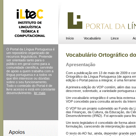
Início
Vocabulário
Lince
Ac
O Portal da Língua Portuguesa é
um repositório organizado de
Vocabulário Ortográfico d
recursos linguísticos. Pretende
ser orientado tanto para o
público em geral como para a
Apresentação
comunidade científica, servindo
de apoio a quem trabalha com a
Com a publicação em 13 de maio de 2009 e com 
língua portuguesa e a todos os
Ortográfico da Língua Portuguesa (de agora em 
que têm interesse ou dúvidas
edição o Portal passa a integrar, é uma ferrame
sobre o seu funcionamento.
Todo o conteúdo do Portal
é de
A primeira edição do VOP contém, além das sua
livre acesso e está em constante
descrever, sobretudo, a variedade portuguesa d
desenvolvimento.
ler mais
Um vocabulário ortográfico é uma lista extensa
VOP concebido para consulta através da Interne
O VOP foi um projeto submetido ao Fundo da Lín
das Finanças, da Cultura, da Educação, da Ciên
Desenvolvimento (IPAD). Foi aprovado para fi
Um texto legislativo é concebido de forma abst
formulação, carecendo de interpretação quando
O texto do AO faz, ainda, depender grande parte