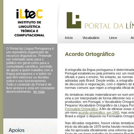
Início
Vocabulário
Lince
Ac
O Portal da Língua Portuguesa é
um repositório organizado de
Acordo Ortográfico
recursos linguísticos. Pretende
ser orientado tanto para o
público em geral como para a
comunidade científica, servindo
A ortografia da língua portuguesa é determinada
de apoio a quem trabalha com a
Portugal estabeleceu pela primeira vez um mode
língua portuguesa e a todos os
oficiais e para o ensino. No entanto, as norma
que têm interesse ou dúvidas
adotadas pelo Brasil. Desde então, a ortografia
sobre o seu funcionamento.
de discussão e negociação, com o objetivo de ins
Todo o conteúdo do Portal
é de
normas comuns que rejam a ortografia oficial d
livre acesso e está em constante
desenvolvimento.
ler mais
As tentativas iniciais materializaram-se num pr
viria a ser interpretado de forma diferente nos 
produzidos: em Portugal, o Vocabulário Ortográf
Pequeno Vocabulário Ortográfico da Língua P
Formulário Ortográfico
. A fim de eliminar estas
um novo
acordo ortográfico, em 1945
, mas este
Brasil a seguir o disposto no Formulário Ortogr
Nas décadas seguintes, houve várias tentativ
início da década de 1970 tenha havido revisõe
não foi aprovada oficialmente uma reforma qu
Fruto de um longo trabalho da Academia Brasile