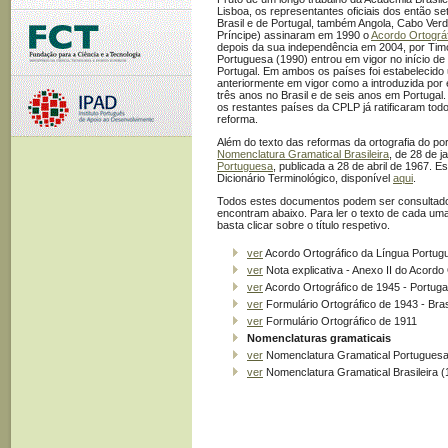
Lisboa, os representantes oficiais dos então se
Brasil e de Portugal, também Angola, Cabo Ve
Príncipe) assinaram em 1990 o
Acordo Ortográ
depois da sua independência em 2004, por Timo
Portuguesa (1990) entrou em vigor no início d
Portugal. Em ambos os países foi estabelecido
anteriormente em vigor como a introduzida por 
três anos no Brasil e de seis anos em Portuga
os restantes países da CPLP já ratificaram to
reforma.
Além do texto das reformas da ortografia do p
Nomenclatura Gramatical Brasileira
, de 28 de j
Portuguesa
, publicada a 28 de abril de 1967. E
Dicionário Terminológico, disponível
aqui
.
Todos estes documentos podem ser consultado
encontram abaixo. Para ler o texto de cada um
basta clicar sobre o título respetivo.
ver
Acordo Ortográfico da Língua Portug
ver
Nota explicativa - Anexo II do Acordo
ver
Acordo Ortográfico de 1945 - Portuga
ver
Formulário Ortográfico de 1943 - Bras
ver
Formulário Ortográfico de 1911
Nomenclaturas gramaticais
ver
Nomenclatura Gramatical Portuguesa
ver
Nomenclatura Gramatical Brasileira (