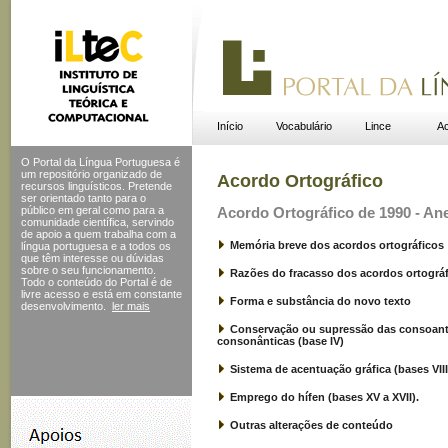
Início
Vocabulário
Lince
Ac
O Portal da Língua Portuguesa é
um repositório organizado de
Acordo Ortográfico
recursos linguísticos. Pretende
ser orientado tanto para o
público em geral como para a
Acordo Ortográfico de 1990 - Ane
comunidade científica, servindo
de apoio a quem trabalha com a
Memória breve dos acordos ortográficos
língua portuguesa e a todos os
que têm interesse ou dúvidas
sobre o seu funcionamento.
Razões do fracasso dos acordos ortográ
Todo o conteúdo do Portal
é de
livre acesso e está em constante
Forma e substância do novo texto
desenvolvimento.
ler mais
Conservação ou supressão das consoan
consonânticas (base IV)
Sistema de acentuação gráfica (bases VIII 
Emprego do hífen (bases XV a XVII).
Outras alterações de conteúdo