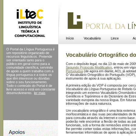
Início
Vocabulário
Lince
Ac
O Portal da Língua Portuguesa é
um repositório organizado de
Vocabulário Ortográfico d
recursos linguísticos. Pretende
ser orientado tanto para o
público em geral como para a
Com o depósito legal, no dia 13 de maio de 200
comunidade científica, servindo
Segundo Protocolo Modificativo
, entrou em vig
de apoio a quem trabalha com a
Portuguesa
(de agora em diante, AO), já adotado
língua portuguesa e a todos os
O Vocabulário Ortográfico do Português (VOP), c
que têm interesse ou dúvidas
instrumento de apoio à sua aplicação.
sobre o seu funcionamento.
A primeira edição do VOP é composta por cerc
Todo o conteúdo do Portal
é de
Vocabulário da Língua Portuguesa
de Rebelo Go
livre acesso e está em constante
integrando um extenso Vocabulário Onomástico 
desenvolvimento.
ler mais
Gentílicos e Topónimos e do Dicionário de Estr
variedade europeia da nossa língua. Em futuras
informações de outra natureza.
Um vocabulário ortográfico é uma lista extensa
morfossintática e das suas peculiaridades de 
para consulta através da Internet e como base p
poderão nele encontrar a flexão de todas as p
funcionais, sob a forma de remissões entre ent
lhe permite conter todas estas informações, c
ferramentas informáticas de apoio à aplicação d