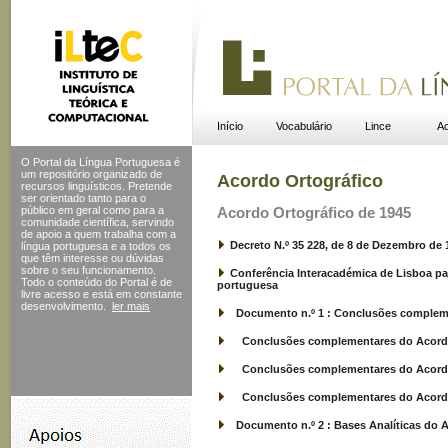
Início
Vocabulário
Lince
Ac
O Portal da Língua Portuguesa é
um repositório organizado de
Acordo Ortográfico
recursos linguísticos. Pretende
ser orientado tanto para o
público em geral como para a
Acordo Ortográfico de 1945
comunidade científica, servindo
de apoio a quem trabalha com a
Decreto N.º 35 228, de 8 de Dezembro de 
língua portuguesa e a todos os
que têm interesse ou dúvidas
sobre o seu funcionamento.
Conferência Interacadémica de Lisboa par
Todo o conteúdo do Portal
é de
portuguesa
livre acesso e está em constante
desenvolvimento.
ler mais
Documento n.º 1 : Conclusões complem
Conclusões complementares do Acordo d
Conclusões complementares do Acordo 
Conclusões complementares do Acordo d
Documento n.º 2 : Bases Analíticas do A