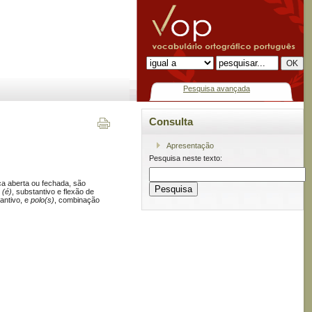
Pesquisa avançada
Consulta
Apresentação
Pesquisa neste texto:
ca aberta ou fechada, são
 (é)
, substantivo e flexão de
tantivo, e
polo(s)
, combinação