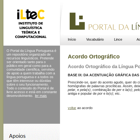
Início
Vocabulário
Lince
Ac
O Portal da Língua Portuguesa é
um repositório organizado de
Acordo Ortográfico
recursos linguísticos. Pretende
ser orientado tanto para o
público em geral como para a
Acordo Ortográfico da Língua P
comunidade científica, servindo
de apoio a quem trabalha com a
BASE IX: DA ACENTUAÇÃO GRÁFICA DAS 
língua portuguesa e a todos os
que têm interesse ou dúvidas
Prescinde-se, quer do acento agudo, quer do ci
sobre o seu funcionamento.
homógrafas de palavras proclíticas. Assim, deix
Todo o conteúdo do Portal
é de
pelar
, e
pela(s)
, combinação de
per
e
la(s)
;
pelo
livre acesso e está em constante
antiga e popular de
por
e
lo(s)
; etc.
desenvolvimento.
ler mais
voltar
ao acordo