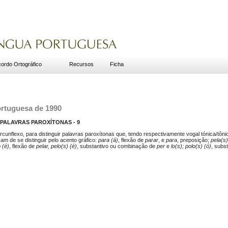
ordo Ortográfico
Recursos
Ficha
ortuguesa de 1990
PALAVRAS PAROXÍTONAS - 9
rcunflexo, para distinguir palavras paroxítonas que, tendo respectivamente vogal tónica/tôni
am de se distinguir pelo acento gráfico:
para (á)
, flexão de
parar
, e
para
, preposição;
pela(s)
 (é)
, flexão de
pelar, pelo(s) (é)
, substantivo ou combinação de
per
e
lo(s); polo(s) (ó)
, subs