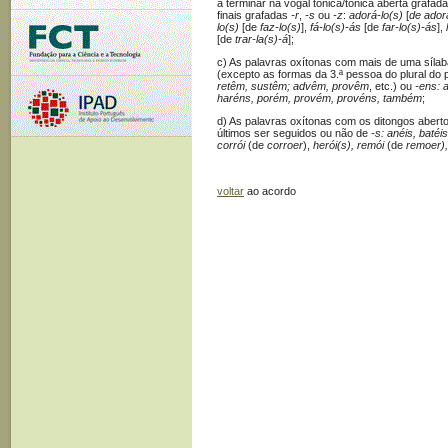
a terminar na vogal tónica/tônica aberta grafad
finais grafadas
-r
,
-s
ou
-z
:
adorá-lo(s)
[
de adora
lo(s)
[de
faz-lo(s)
],
fá-lo(s)-ás
[de
far-lo(s)-ás
],
[de
trar-la(s)-á
];
c) As palavras oxítonas com mais de uma sílab
(excepto as formas da 3.ª pessoa do plural do
retêm, sustêm; advêm, provêm
, etc.) ou
-ens: 
haréns, porém, provém, provéns, também
;
d) As palavras oxítonas com os ditongos abert
últimos ser seguidos ou não de
-s: anéis, batéis
corrói
(de
corroer
),
herói(s), remói
(de
remoer),
voltar
ao acordo