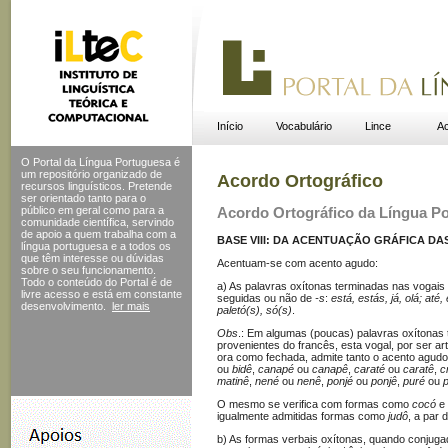
Início
Vocabulário
Lince
Ac
O Portal da Língua Portuguesa é
um repositório organizado de
Acordo Ortográfico
recursos linguísticos. Pretende
ser orientado tanto para o
público em geral como para a
Acordo Ortográfico da Língua P
comunidade científica, servindo
de apoio a quem trabalha com a
BASE VIII: DA ACENTUAÇÃO GRÁFICA DAS
língua portuguesa e a todos os
que têm interesse ou dúvidas
Acentuam-se com acento agudo:
sobre o seu funcionamento.
Todo o conteúdo do Portal
é de
a) As palavras oxítonas terminadas nas vogais
livre acesso e está em constante
seguidas ou não de
-s
:
está, estás, já, olá; até
desenvolvimento.
ler mais
paletó(s), só(s)
.
Obs
.: Em algumas (poucas) palavras oxítona
provenientes do francês, esta vogal, por ser a
ora como fechada, admite tanto o acento agudo
ou
bidê
,
canapé
ou
canapê
,
caraté
ou
caratê
,
c
matinê
,
nené
ou
nenê
,
ponjé
ou
ponjê
,
puré
ou
O mesmo se verifica com formas como
cocó
e
igualmente admitidas formas como
judô
, a par 
b) As formas verbais oxítonas, quando conjug