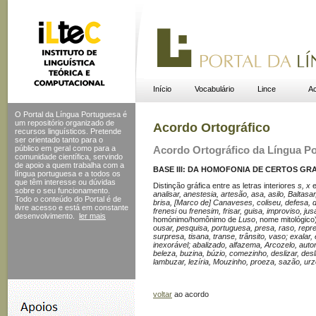
Início
Vocabulário
Lince
Ac
O Portal da Língua Portuguesa é
um repositório organizado de
Acordo Ortográfico
recursos linguísticos. Pretende
ser orientado tanto para o
público em geral como para a
Acordo Ortográfico da Língua P
comunidade científica, servindo
de apoio a quem trabalha com a
BASE III: DA HOMOFONIA DE CERTOS GR
língua portuguesa e a todos os
que têm interesse ou dúvidas
Distinção gráfica entre as letras interiores
s, x
sobre o seu funcionamento.
analisar, anestesia, artesão, asa, asilo, Baltasar
Todo o conteúdo do Portal
é de
brisa, [Marco de] Canaveses, coliseu, defesa,
livre acesso e está em constante
frenesi
ou
frenesim, frisar, guisa, improviso, jus
desenvolvimento.
ler mais
homónimo/ho­mônimo de
Luso
, nome mitológico
ousar, pesquisa, portuguesa, presa, raso, rep
surpresa, tisana, transe, trânsito, vaso; exalar,
inexorável; abalizado, alfazema, Arcozelo, autor
beleza, buzina, búzio, comezinho, deslizar, desliz
lambuzar, lezíria, Mouzinho, proeza, sazão, urz
voltar
ao acordo