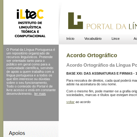
Início
Vocabulário
Lince
Ac
O Portal da Língua Portuguesa é
um repositório organizado de
Acordo Ortográfico
recursos linguísticos. Pretende
ser orientado tanto para o
público em geral como para a
Acordo Ortográfico da Língua P
comunidade científica, servindo
de apoio a quem trabalha com a
BASE XXI: DAS ASSINATURAS E FIRMAS - 
língua portuguesa e a todos os
que têm interesse ou dúvidas
Para ressalva de direitos, cada qual poderá man
sobre o seu funcionamento.
adote na assinatura do seu nome.
Todo o conteúdo do Portal
é de
livre acesso e está em constante
Com o mesmo fim, pode manter-se a grafia orig
desenvolvimento.
ler mais
sociedades, marcas e títulos que estejam inscri
voltar
ao acordo