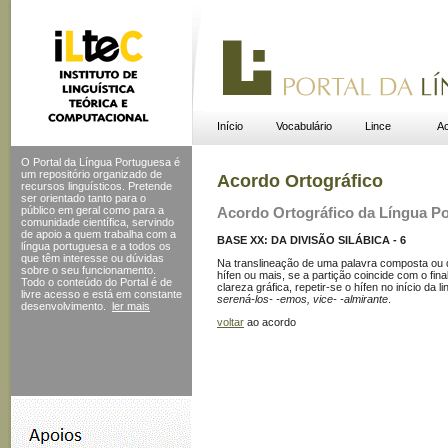
Início
Vocabulário
Lince
Ac
O Portal da Língua Portuguesa é
um repositório organizado de
Acordo Ortográfico
recursos linguísticos. Pretende
ser orientado tanto para o
público em geral como para a
Acordo Ortográfico da Língua P
comunidade científica, servindo
de apoio a quem trabalha com a
BASE XX: DA DIVISÃO SILÁBICA - 6
língua portuguesa e a todos os
que têm interesse ou dúvidas
Na translineação de uma palavra composta ou
sobre o seu funcionamento.
hífen ou mais, se a partição coincide com o fi
Todo o conteúdo do Portal
é de
clareza gráfica, repetir-se o hífen no início da l
livre acesso e está em constante
serená-los- -emos, vice- -almirante
.
desenvolvimento.
ler mais
voltar
ao acordo