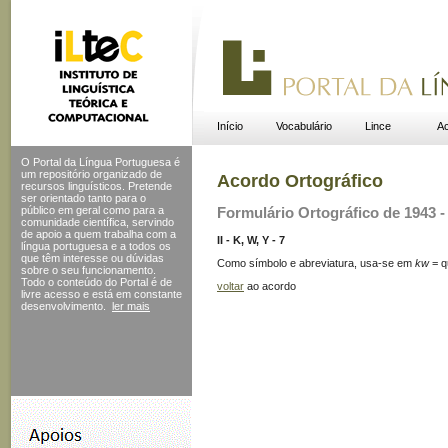
Início
Vocabulário
Lince
Ac
O Portal da Língua Portuguesa é
um repositório organizado de
Acordo Ortográfico
recursos linguísticos. Pretende
ser orientado tanto para o
público em geral como para a
Formulário Ortográfico de 1943 - 
comunidade científica, servindo
de apoio a quem trabalha com a
II - K, W, Y - 7
língua portuguesa e a todos os
que têm interesse ou dúvidas
Como símbolo e abreviatura, usa-se em
kw
= q
sobre o seu funcionamento.
Todo o conteúdo do Portal
é de
voltar
ao acordo
livre acesso e está em constante
desenvolvimento.
ler mais