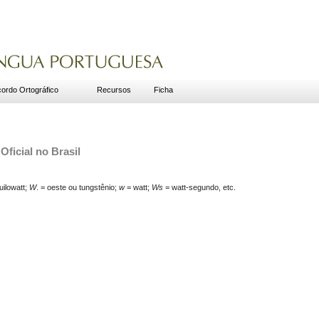
ordo Ortográfico
Recursos
Ficha
Oficial no Brasil
uilowatt;
W
. = oeste ou tungstênio;
w
= watt;
Ws
= watt-segundo, etc.