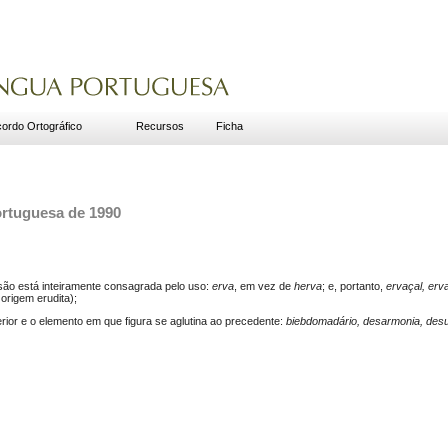
ordo Ortográfico
Recursos
Ficha
ortuguesa de 1990
são está inteiramente consagrada pelo uso:
erva
, em vez de
herva
; e, portanto,
ervaçal, erv
 origem erudita);
rior e o elemento em que figura se aglutina ao precedente:
biebdomadário, desarmonia, desum