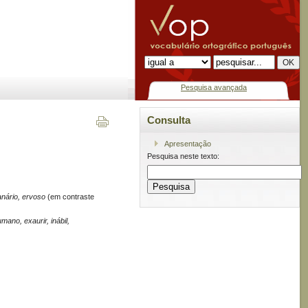
Pesquisa avançada
Consulta
Apresentação
Pesquisa neste texto:
anário, ervoso
(em contraste
ano, exaurir, inábil,