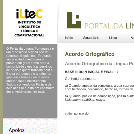
Início
Vocabulário
Lince
Ac
O Portal da Língua Portuguesa é
um repositório organizado de
Acordo Ortográfico
recursos linguísticos. Pretende
ser orientado tanto para o
público em geral como para a
Acordo Ortográfico da Língua P
comunidade científica, servindo
de apoio a quem trabalha com a
BASE II: DO
H
INICIAL E FINAL - 2
língua portuguesa e a todos os
que têm interesse ou dúvidas
O
h
inicial suprime-se:
sobre o seu funcionamento.
Todo o conteúdo do Portal
é de
a) Quando, apesar da etimologia, a sua supres
livre acesso e está em constante
com
herbáceo,
herbanário, herboso
, formas de
desenvolvimento.
ler mais
b) Quando, por via de composição, passa a inte
lobisomem, reabilitar, reaver
.
voltar
ao acordo