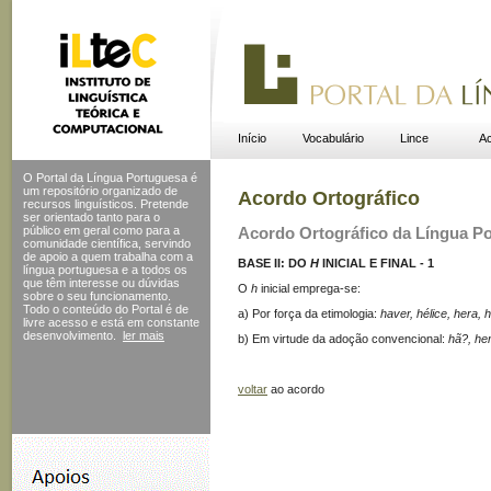
Início
Vocabulário
Lince
Ac
O Portal da Língua Portuguesa é
um repositório organizado de
Acordo Ortográfico
recursos linguísticos. Pretende
ser orientado tanto para o
público em geral como para a
Acordo Ortográfico da Língua P
comunidade científica, servindo
de apoio a quem trabalha com a
BASE II: DO
H
INICIAL E FINAL - 1
língua portuguesa e a todos os
que têm interesse ou dúvidas
O
h
inicial emprega-se:
sobre o seu funcionamento.
Todo o conteúdo do Portal
é de
a) Por força da etimologia:
haver, hélice, hera,
livre acesso e está em constante
desenvolvimento.
ler mais
b) Em virtude da adoção convencional:
hã?, he
voltar
ao acordo