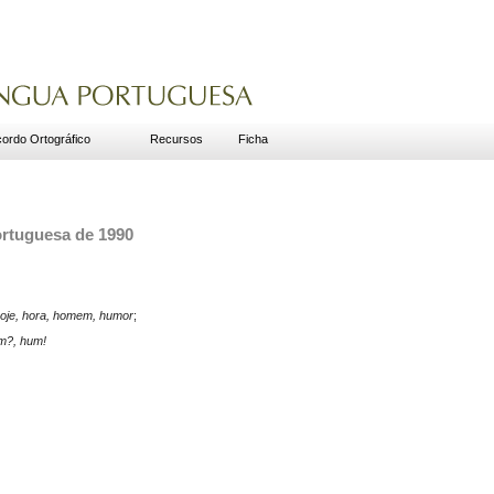
ordo Ortográfico
Recursos
Ficha
ortuguesa de 1990
 hoje, hora, homem, humor
;
m?, hum!