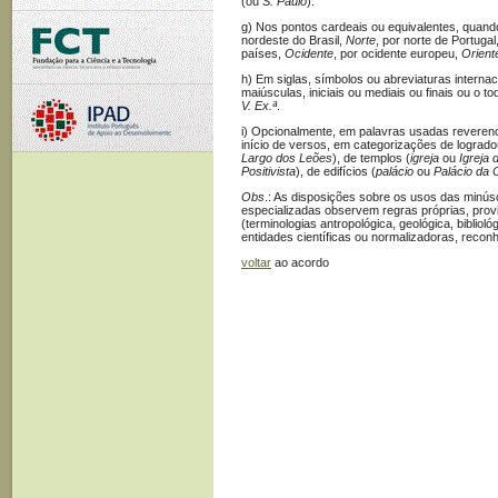
(ou
S. Paulo
).
g) Nos pontos cardeais ou equivalentes, qua
nordeste do Brasil,
Norte
, por norte de Portugal
países,
Ocidente
, por ocidente europeu,
Orient
h) Em siglas, símbolos ou abreviaturas intern
maiúsculas, iniciais ou mediais ou finais ou o 
V. Ex.ª
.
i) Opcionalmente, em palavras usadas reverenc
início de versos, em categorizações de logrado
Largo dos Leões
), de templos (
igreja
ou
Igreja 
Positivista
), de edifícios (
palácio
ou
Palácio da C
Obs
.: As disposições sobre os usos das minú
especializadas observem regras próprias, prov
(terminologias antropológica, geológica, bibliol
entidades científicas ou normalizadoras, recon
voltar
ao acordo