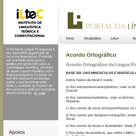
Início
Vocabulário
Lince
Ac
O Portal da Língua Portuguesa é
um repositório organizado de
Acordo Ortográfico
recursos linguísticos. Pretende
ser orientado tanto para o
público em geral como para a
Acordo Ortográfico da Língua P
comunidade científica, servindo
de apoio a quem trabalha com a
BASE XIX: DAS MINÚSCULAS E MAIÚSCULA
língua portuguesa e a todos os
que têm interesse ou dúvidas
A letra maiúscula inicial é usada:
sobre o seu funcionamento.
Todo o conteúdo do Portal
é de
a) Nos antropónimos/antropônimos, reais ou fic
livre acesso e está em constante
Quixote
.
desenvolvimento.
ler mais
b) Nos topónimos/topônimos, reais ou fictícios:
Hespéria
.
c) Nos nomes de seres antropomorfizados ou m
d) Nos nomes que designam instituições:
Insti
Social
.
e) Nos nomes de festas e festividades:
Natal, 
f) Nos títulos de periódicos, que retêm o itálico: