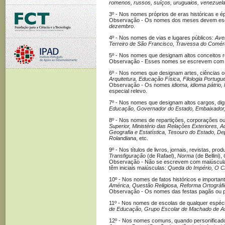
romenos, russos, suíços, uruguaios, venezuel
3º - Nos nomes próprios de eras históricas e 
Observação - Os nomes dos meses devem escr
dezembro
.
4º - Nos nomes de vias e lugares públicos:
Ave
Terreiro de São Francisco, Travessa do Comér
5º - Nos nomes que designam altos conceitos rel
Observação - Esses nomes se escrevem com in
6º - Nos nomes que designam artes, ciências o
Arquitetura, Educação Física, Filologia Portugue
Observação - Os nomes
idioma, idioma pátrio,
especial relevo.
7º - Nos nomes que designam altos cargos, di
Educação, Governador do Estado, Embaixador, 
8º - Nos nomes de repartições, corporações ou 
Superior, Ministério das Relações Exteriores, A
Geografia e Estatística, Tesouro do Estado, De
Rolandiana
, etc.
9º - Nos títulos de livros, jornais, revistas, prod
Transfiguração
(de Rafael),
Norma
(de Bellini),
Observação - Não se escrevem com maiúscula i
têm iniciais maiúsculas:
Queda do Império, O Cr
10º - Nos nomes de fatos históricos e importa
América, Questão Religiosa, Reforma Ortográfi
Observação - Os nomes das festas pagãs ou p
11º - Nos nomes de escolas de qualquer espéc
de Educação, Grupo Escolar de Machado de As
12º - Nos nomes comuns, quando personificados