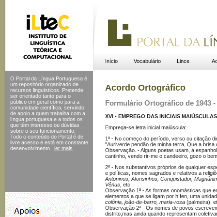
Início
Vocabulário
Lince
Ac
O Portal da Língua Portuguesa é
um repositório organizado de
Acordo Ortográfico
recursos linguísticos. Pretende
ser orientado tanto para o
público em geral como para a
Formulário Ortográfico de 1943 - 
comunidade científica, servindo
de apoio a quem trabalha com a
XVI - EMPREGO DAS INICIAIS MAIÚSCULAS 
língua portuguesa e a todos os
que têm interesse ou dúvidas
Emprega-se letra inicial maiúscula:
sobre o seu funcionamento.
Todo o conteúdo do Portal
é de
1º - No começo do período, verso ou citação dir
livre acesso e está em constante
"Auriverde pendão de minha terra, Que a brisa d
desenvolvimento.
ler mais
Observação. - Alguns poetas usam, à espanhola
cantinho, vendo rir-me o candeeiro, gozo o bem
2º - Nos substantivos próprios de qualquer es
e políticas, nomes sagrados e relativos a religi
Antoninos, Afonsinhos, Conquistador, Magnânim
Vênus,
etc.
Observação 1ª - As formas onomásticas que e
elementos a que se ligam por hífen, uma unida
colônia, joão-de-barro, maria-rosa
(palmeira), e
Observação 2ª - Os nomes de povos escrevem-se
distrito,mas ainda quando representam coleti