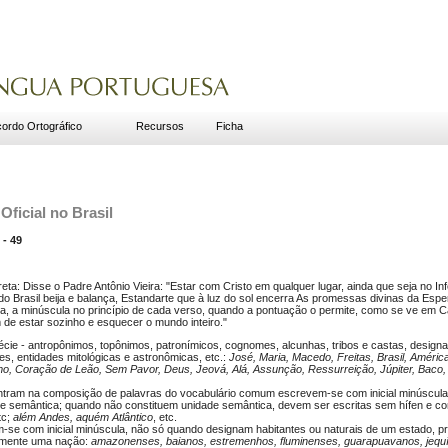
ordo Ortográfico
Recursos
Ficha
Oficial no Brasil
- 49
eta: Disse o Padre Antônio Vieira: "Estar com Cristo em qualquer lugar, ainda que seja no Inf
o Brasil beija e balança, Estandarte que à luz do sol encerra As promessas divinas da Esper
, a minúscula no princípio de cada verso, quando a pontuação o permite, como se ve em Cas
 de estar sozinho e esquecer o mundo inteiro."
pécie - antropônimos, topônimos, patronímicos, cognomes, alcunhas, tribos e castas, desig
ões, entidades mitológicas e astronômicas, etc.:
José, Maria, Macedo, Freitas, Brasil, América
o, Coração de Leão, Sem Pavor, Deus, Jeová, Alá, Assunção, Ressurreição, Júpiter, Baco,
ntram na composição de palavras do vocabulário comum escrevem-se com inicial minúscul
de semântica; quando não constituem unidade semântica, devem ser escritas sem hífen e com
tc;
além Andes, aquém Atlântico
, etc.
 com inicial minúscula, não só quando designam habitantes ou naturais de um estado, prov
vamente uma nação:
amazonenses, baianos, estremenhos, fluminenses, guarapuavanos, jequíe