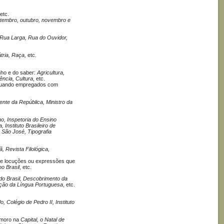
etc.
 setembro, outubro, novembro e
 Rua Larga, Rua do Ouvidor,
tria, Raça,
etc.
nho e do saber:
Agricultura,
ência, Cultura
, etc.
 quando empregados com
dente da República, Ministro da
no, Inspetoria do Ensino
Instituto Brasileiro de
 São José, Tipografia
, Revista Filológica,
de locuções ou expressões que
o Brasil
, etc.
do Brasil, Descobrimento da
cação da Língua Portuguesa
, etc.
 Colégio de Pedro II, Instituto
 moro na
Capital, o Natal de