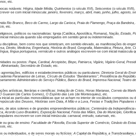
anos
, etc.
épocas notáveis:
Hégira, Idade Média, Quinhentos
(o século XVI),
Seiscentos
(o século XVII), 
ever-se com inicial minúscula:
janeiro, fevereiro, março, abril, maio, junho, julho, agosto,
nida Rio Branco, Beco do Carmo, Largo da Carioca, Praia do Flamengo, Praça da Bandeira,
cio,
etc.
igiosos, políticos ou nacionalistas: Igreja (Católica, Apostólica, Romana),
Nação, Estado, Pá
icial minúscula quando são empregados em sentido geral ou indeterminado.
u disciplinas, bem como nos que sintetizam, em sentido elevado, as manifestações do enge
sa, Direito, Medicina, Engenharia, História do Brasil, Geografia, Matemática, Pintura, Arte, Ci
 língua, língua portuguesa, vernáculo
e outros análogos escrevem-se com inicial maiúscula
gnidades ou postos:
Papa, Cardeal, Arcepisbo, Bispo, Patriarca, Vigário, Vigário-Geral, Presi
Almirantado, Secretário de Estado,
etc.
agremiações, edifícios e estabe­lecimentos públicos ou particulares:
Diretoria Geral do Ensi
cademia Paranaense de Letras, Círculo de Estudos "Bandeirantes"; Presidência da República, 
partamento Administrativo do Serviço Público, Banco do Brasil, Imprensa Nacional, Teatro de
uções artísticas, literárias e científicas:
Imitação de Cristo, Horas Marianas, Correio da Manhã
O Guarani
(de Carlos Gomes),
O Espírito das Leis
(de Montesquieu), etc.
nicial as partículas monossilábicas que se acham no interior de vocábulos compostos ou 
epúsculo dos Deuses, Histórias sem Data, A Mão e a Luva, Festas e Tradições Populares n
ntes, de atos solenes e de grandes empreendimentos públicos:
Centenário da Independência 
ca, Acordo Luso-Brasileiro, Exposição Nacional, Festa das Mães, Dia do Município, Glorifi
opulares escrevem-se com inicial minúscula:
carnaval, entrudo, saturnais
, etc.
ie ou grau de ensino:
Faculdade de Filosofia, Escola Superior de Comércio, Ginásio do Estado,
sis,
etc.
 ou individuados, e de seres morais ou fictícios:
A Capital da República, a Transbrasiliana
,