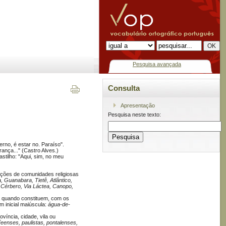
Pesquisa avançada
Consulta
Apresentação
Pesquisa neste texto:
erno, é estar no. Paraíso".
ança..." (Castro Alves.)
tilho: "Aqui, sim, no meu
nações de comunidades religiosas
, Guanabara, Tietê, Atlântico,
 Cérbero, Via Láctea, Canopo,
a quando constituem, com os
 inicial maiúscula:
água-de-
íncia, cidade, vila ou
enses, paulistas, pontalenses,