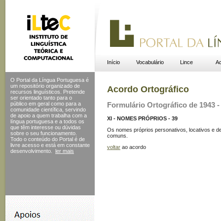
Início
Vocabulário
Lince
Ac
O Portal da Língua Portuguesa é
um repositório organizado de
Acordo Ortográfico
recursos linguísticos. Pretende
ser orientado tanto para o
público em geral como para a
Formulário Ortográfico de 1943 - 
comunidade científica, servindo
de apoio a quem trabalha com a
XI - NOMES PRÓPRIOS - 39
língua portuguesa e a todos os
que têm interesse ou dúvidas
Os nomes próprios personativos, locativos e 
sobre o seu funcionamento.
comuns.
Todo o conteúdo do Portal
é de
livre acesso e está em constante
voltar
ao acordo
desenvolvimento.
ler mais