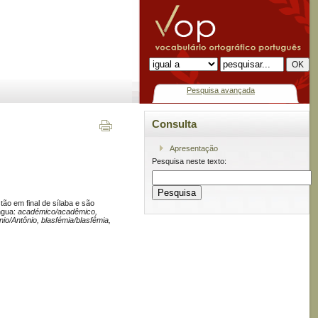
Pesquisa avançada
Consulta
Apresentação
Pesquisa neste texto:
tão em final de sílaba e são
íngua:
académico/acadêmico,
o/Antônio, blasfémia/blasfêmia,