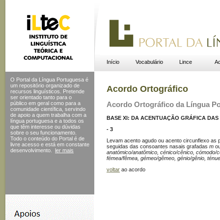
Início
Vocabulário
Lince
Ac
O Portal da Língua Portuguesa é
um repositório organizado de
Acordo Ortográfico
recursos linguísticos. Pretende
ser orientado tanto para o
público em geral como para a
Acordo Ortográfico da Língua P
comunidade científica, servindo
de apoio a quem trabalha com a
BASE XI: DA ACENTUAÇÃO GRÁFICA DA
língua portuguesa e a todos os
que têm interesse ou dúvidas
- 3
sobre o seu funcionamento.
Todo o conteúdo do Portal
é de
Levam acento agudo ou acento circunflexo as p
livre acesso e está em constante
seguidas das consoantes nasais grafadas
m
o
desenvolvimento.
ler mais
anatómico/anatômico, cénico/cênico, cómodo/c
fémea/fêmea, gémeo/gêmeo, génio/gênio, ténue
voltar
ao acordo