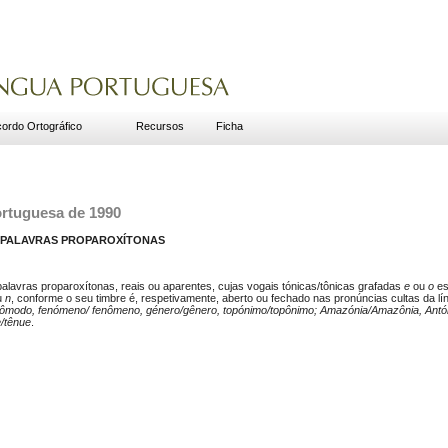
ordo Ortográfico
Recursos
Ficha
ortuguesa de 1990
S PALAVRAS PROPAROXÍTONAS
alavras proparoxítonas, reais ou aparentes, cujas vogais tónicas/tônicas grafadas
e
ou
o
es
u
n
, conforme o seu timbre é, respetivamente, aberto ou fechado nas pronúncias cultas da l
ômodo, fenómeno/ fenômeno, género/gênero, topónimo/topônimo; Amazónia/Amazônia, Antóni
/tênue
.