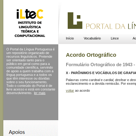
Início
Vocabulário
Lince
Ac
O Portal da Língua Portuguesa é
um repositório organizado de
Acordo Ortográfico
recursos linguísticos. Pretende
ser orientado tanto para o
público em geral como para a
Formulário Ortográfico de 1943 - 
comunidade científica, servindo
de apoio a quem trabalha com a
X - PARÔNIMOS E VOCÁBULOS DE GRAFIA 
língua portuguesa e a todos os
que têm interesse ou dúvidas
Palavras como
cardeal
e
cardial, desfear
e
desf
sobre o seu funcionamento.
esclarecimento e a devida remissão. Por exem
Todo o conteúdo do Portal
é de
livre acesso e está em constante
voltar
ao acordo
desenvolvimento.
ler mais