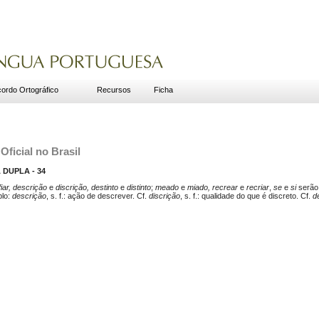
ordo Ortográfico
Recursos
Ficha
Oficial no Brasil
DUPLA - 34
iar, descrição
e
discrição, destinto
e
distinto
;
meado
e
miado, recrear
e
recriar
,
se
e
si
serão
plo:
descrição
, s. f.: ação de descrever. Cf.
discrição
, s. f.: qualidade do que é discreto. Cf.
d