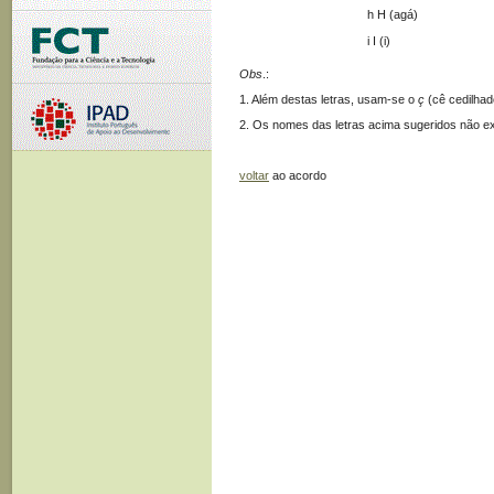
h H (agá)
i I (i)
Obs
.:
1. Além destas letras, usam-se o
ç
(cê cedilhad
2. Os nomes das letras acima sugeridos não ex
voltar
ao acordo