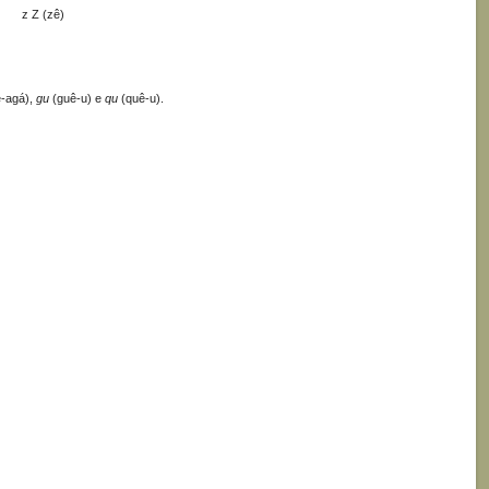
z Z (zê)
-agá),
gu
(guê-u) e
qu
(quê-u).