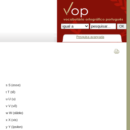
Pesquisa avançada
s S (esse)
t T (tê)
u U (u)
v V (vê)
w W (dáblio)
x X (xis)
y Y (ípsilon)