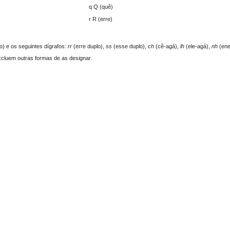
q Q (quê)
r R (erre)
o) e os seguintes dígrafos:
rr
(erre duplo),
ss
(esse duplo),
ch
(cê-agá),
lh
(ele-agá),
nh
(ene
cluem outras formas de as designar.