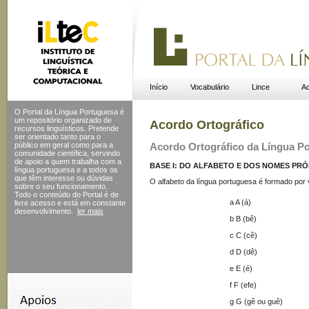
Início
Vocabulário
Lince
Ac
O Portal da Língua Portuguesa é
um repositório organizado de
Acordo Ortográfico
recursos linguísticos. Pretende
ser orientado tanto para o
público em geral como para a
Acordo Ortográfico da Língua P
comunidade científica, servindo
de apoio a quem trabalha com a
BASE I: DO ALFABETO E DOS NOMES PRÓ
língua portuguesa e a todos os
que têm interesse ou dúvidas
O alfabeto da língua portuguesa é formado por 
sobre o seu funcionamento.
Todo o conteúdo do Portal
é de
a A (á)
livre acesso e está em constante
desenvolvimento.
ler mais
b B (bê)
c C (cê)
d D (dê)
e E (é)
f F (efe)
g G (gê ou guê)