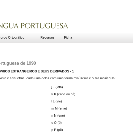
ordo Ortográfico
Recursos
Ficha
ortuguesa de 1990
PRIOS ESTRANGEIROS E SEUS DERIVADOS - 1
vinte e seis letras, cada uma delas com uma forma minúscula e outra maiúscula:
j J (jota)
k K (capa ou cá)
l L (ele)
m M (eme)
n N (ene)
o O (ó)
p P (pê)