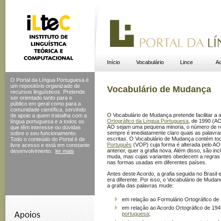
Início
Vocabulário
Lince
Ac
O Portal da Língua Portuguesa é
um repositório organizado de
Vocabulário de Mudança
recursos linguísticos. Pretende
ser orientado tanto para o
público em geral como para a
comunidade científica, servindo
O Vocabulário de Mudança pretende facilitar a 
de apoio a quem trabalha com a
Ortográfico da Língua Portuguesa
, de 1990 (A
língua portuguesa e a todos os
AO sejam uma pequena minoria, o número de reg
que têm interesse ou dúvidas
sempre é imediatamente claro quais as palavr
sobre o seu funcionamento.
escritas. O Vocabulário de Mudança contém to
Todo o conteúdo do Portal
é de
Português
(VOP) cuja forma é alterada pelo AO,
livre acesso e está em constante
anterior, quer a grafia nova. Além disso, são in
desenvolvimento.
ler mais
muda, mas cujas variantes obedecem a regras
nas formas usadas em diferentes países.
Antes deste Acordo, a grafia seguida no Brasil 
era diferente. Por isso, o Vocabulário de Muda
a grafia das palavras mude:
em relação ao Formulário Ortográfico de
em relação ao Acordo Ortográfico de 194
portuguesa
;