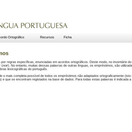
ordo Ortográfico
Recursos
Ficha
smos
a por regras específicas, enunciadas em acordos ortográficos. Deste modo, no inventário d
r
(
noir
). No entanto, muitas dessas palavras de outras línguas, os empréstimos, são utiliza
bras lexicográficas do português.
nde o mais completa possível de todos os empréstimos não adaptados ortograficamente (isto 
ia) e que se encontram registados na base de dados. Para todas estas palavras é indicada a 