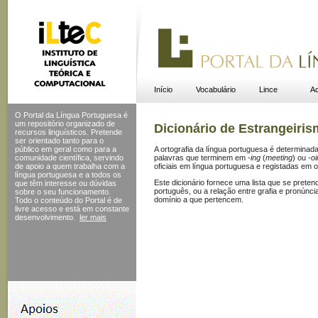
Início
Vocabulário
Lince
Ac
O Portal da Língua Portuguesa é
um repositório organizado de
Dicionário de Estrangeiri
recursos linguísticos. Pretende
ser orientado tanto para o
público em geral como para a
A ortografia da língua portuguesa é determinad
comunidade científica, servindo
palavras que terminem em
-
ing
(
meeting
) ou
-oi
de apoio a quem trabalha com a
oficiais em língua portuguesa e registadas em o
língua portuguesa e a todos os
Este dicionário fornece uma lista que se prete
que têm interesse ou dúvidas
português, ou a relação entre grafia e pronúnc
sobre o seu funcionamento.
domínio a que pertencem.
Todo o conteúdo do Portal
é de
livre acesso e está em constante
desenvolvimento.
ler mais