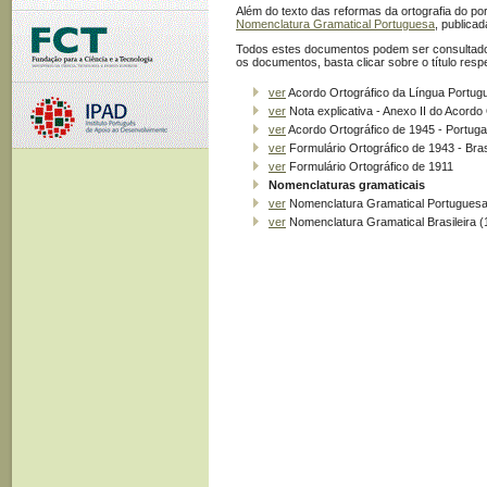
Além do texto das reformas da ortografia do p
Nomenclatura Gramatical Portuguesa
, publicad
Todos estes documentos podem ser consultados
os documentos, basta clicar sobre o título respe
ver
Acordo Ortográfico da Língua Portug
ver
Nota explicativa - Anexo II do Acordo
ver
Acordo Ortográfico de 1945 - Portuga
ver
Formulário Ortográfico de 1943 - Bras
ver
Formulário Ortográfico de 1911
Nomenclaturas gramaticais
ver
Nomenclatura Gramatical Portuguesa
ver
Nomenclatura Gramatical Brasileira (