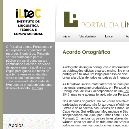
Início
Vocabulário
Lince
Ac
O Portal da Língua Portuguesa é
um repositório organizado de
Acordo Ortográfico
recursos linguísticos. Pretende
ser orientado tanto para o
público em geral como para a
comunidade científica, servindo
A ortografia da língua portuguesa é determinad
de apoio a quem trabalha com a
as publicações oficiais e para o ensino. No en
língua portuguesa e a todos os
portuguesa foi alvo um longo processo de discu
que têm interesse ou dúvidas
ortografia oficial de todos os países de língua 
sobre o seu funcionamento.
Todo o conteúdo do Portal
é de
As tentativas iniciais materializaram-se num pr
livre acesso e está em constante
nacionais entretanto produzidos: em Portugal, 
desenvolvimento.
ler mais
Portuguesa, de 1943, acompanhado de um
For
1945
, mas este apenas foi aplicado por Portuga
Nas décadas seguintes, houve várias tentativ
variedades escritas, não foi aprovada oficial
Letras e da Academia das Ciêcias de Lisboa, os 
Cabo Verde, Guiné-Bissau, Moçambique e São 
independência em 2004, por Timor-Leste. O Aco
Portugal. Em ambos os países foi estabelecido
válidas: esse período é de três anos no Brasi
todos os documentos conducentes à aplicação 