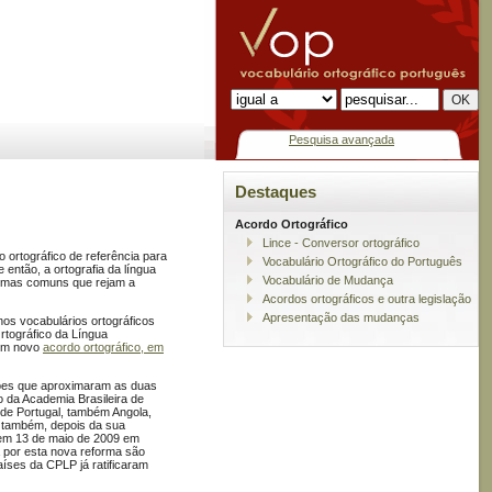
Pesquisa avançada
Destaques
Acordo Ortográfico
Lince - Conversor ortográfico
 ortográfico de referência para
Vocabulário Ortográfico do Português
então, a ortografia da língua
Vocabulário de Mudança
normas comuns que rejam a
Acordos ortográficos e outra legislação
Apresentação das mudanças
 nos vocabulários ortográficos
rtográfico da Língua
 um novo
acordo ortográfico, em
sões que aproximaram as duas
o da Academia Brasileira de
e de Portugal, também Angola,
do também, depois da sua
e em 13 de maio de 2009 em
a por esta nova reforma são
íses da CPLP já ratificaram