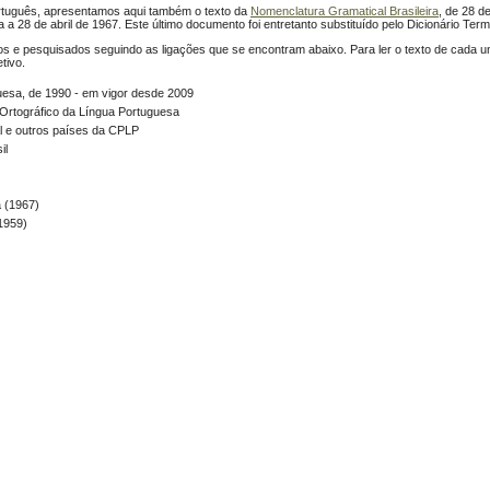
ortuguês, apresentamos aqui também o texto da
Nomenclatura Gramatical Brasileira
, de 28 d
a a 28 de abril de 1967. Este último documento foi entretanto substituído pelo Dicionário Term
 e pesquisados seguindo as ligações que se encontram abaixo. Para ler o texto de cada u
tivo.
uesa, de 1990 - em vigor desde 2009
 Ortográfico da Língua Portuguesa
l e outros países da CPLP
il
 (1967)
1959)