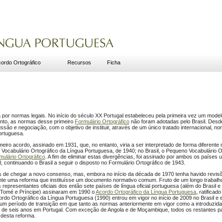
ordo Ortográfico
Recursos
Ficha
a por normas legais. No início do século XX Portugal estabeleceu pela primeira vez um modelo
tanto, as normas desse primeiro
Formulário Ortográfico
não foram adotadas pelo Brasil. Desde 
ssão e negociação, com o objetivo de instituir, através de um único tratado internacional, 
portuguesa.
imeiro acordo, assinado em 1931, que, no entanto, viria a ser interpretado de forma diferente
o Vocabulário Ortográfico da Língua Portuguesa, de 1940; no Brasil, o Pequeno Vocabulário O
mulário Ortográfico
. A fim de eliminar estas divergências, foi assinado por ambos os países
l, continuando o Brasil a seguir o disposto no Formulário Ortográfico de 1943.
as de chegar a novo consenso, mas, embora no início da década de 1970 tenha havido revi
mente uma reforma que instituísse um documento normativo comum. Fruto de um longo trabalh
representantes oficiais dos então sete países de língua oficial portuguesa (além do Brasil 
Tomé e Príncipe) assinaram em 1990 o
Acordo Ortográfico da Língua Portuguesa
, ratifica
rdo Ortográfico da Língua Portuguesa (1990) entrou em vigor no início de 2009 no Brasil 
 um período de transição em que tanto as normas anteriormente em vigor como a introduzid
l e de seis anos em Portugal. Com exceção de Angola e de Moçambique, todos os restantes pa
desta reforma.