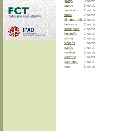
grego
3 words
sueco
3 words
sânscrito
2 words
turco
2 words
dinamarquês
2 words
hebraico
2 words
norueguês
2 words
holandês
1 words
iídiche
1 words
frencês
1 words
ganês
1 words
nórdica
1 words
coreano
1 words
pahoehoe
1 words
maori
1 words