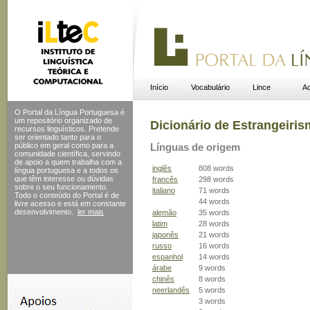
Início
Vocabulário
Lince
Ac
O Portal da Língua Portuguesa é
um repositório organizado de
Dicionário de Estrangeiri
recursos linguísticos. Pretende
ser orientado tanto para o
público em geral como para a
Línguas de origem
comunidade científica, servindo
de apoio a quem trabalha com a
inglês
808 words
língua portuguesa e a todos os
que têm interesse ou dúvidas
francês
298 words
sobre o seu funcionamento.
italiano
71 words
Todo o conteúdo do Portal
é de
44 words
livre acesso e está em constante
desenvolvimento.
ler mais
alemão
35 words
latim
28 words
japonês
21 words
russo
16 words
espanhol
14 words
árabe
9 words
chinês
8 words
neerlandês
5 words
3 words