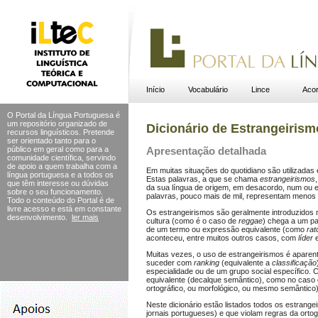
Início
Vocabulário
Lince
Acor
O Portal da Língua Portuguesa é
um repositório organizado de
Dicionário de Estrangeiris
recursos linguísticos. Pretende
ser orientado tanto para o
público em geral como para a
Apresentação detalhada
comunidade científica, servindo
de apoio a quem trabalha com a
Em muitas situações do quotidiano são utilizada
língua portuguesa e a todos os
Estas palavras, a que se chama
estrangeirismos
que têm interesse ou dúvidas
da sua língua de origem, em desacordo, num ou em
sobre o seu funcionamento.
palavras, pouco mais de mil, representam menos
Todo o conteúdo do Portal
é de
livre acesso e está em constante
Os estrangeirismos são geralmente introduzidos
desenvolvimento.
ler mais
cultura (como é o caso de
reggae
) chega a um pa
de um termo ou expressão equivalente (como
rat
aconteceu, entre muitos outros casos, com
líder
Muitas vezes, o uso de estrangeirismos é aparen
suceder com
ranking
(equivalente a
classificação
especialidade ou de um grupo social específico. 
equivalente (decalque semântico), como no caso
ortográfico, ou morfológico, ou mesmo semântico
Neste dicionário estão listados todos os estrang
jornais portugueses) e que violam regras da ortogr