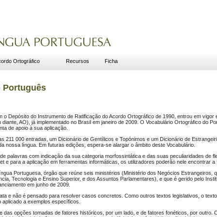
ordo Ortográfico
Recursos
Ficha
o Português
o Depósito do Instrumento de Ratificação do Acordo Ortográfico de 1990, entrou em vigor 
diante, AO), já implementado no Brasil em janeiro de 2009. O Vocabulário Ortográfico do Po
nta de apoio à sua aplicação.
s 211 000 entradas, um Dicionário de Gentílicos e Topónimos e um Dicionário de Estrangeir
a nossa língua. Em futuras edições, espera-se alargar o âmbito deste Vocabulário.
 de palavras com indicação da sua categoria morfossintática e das suas peculiaridades de f
t e para a aplicação em ferramentas informáticas, os utilizadores poderão nele encontrar a 
gua Portuguesa, órgão que reúne seis ministérios (Ministério dos Negócios Estrangeiros, qu
cia, Tecnologia e Ensino Superior, e dos Assuntos Parlamentares), e que é gerido pelo Insti
nanciamento em junho de 2009.
rata e não é pensado para resolver casos concretos. Como outros textos legislativos, o tex
 aplicado a exemplos específicos.
 das opções tomadas de fatores históricos, por um lado, e de fatores fonéticos, por outro. O