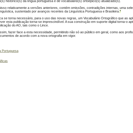
o(s) histórico(s) da língua portuguesa e de vocabulário(s) ortoépico(s) atualizado(s).
isso relativamente a versões anteriores, contém omissões, contradições internas, uma sele
inguística, sustentado por avanços recentes da Linguística Portuguesa e Brasileira.
*
a se torna necessário, para o uso das novas regras, um Vocabulário Ortográfico que as ap
er esta publicação torna-se imprescindível. A sua construção em suporte digital torna-o a
plicação do AO, tais como o Lince.
sim, fazer face a esta necessidade, permitindo não só ao público em geral, como aos profis
documentos de acordo com a nova ortografia em vigor.
ua Portuguesa
áficas