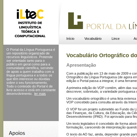
Início
Vocabulário
Lince
Ac
O Portal da Língua Portuguesa é
um repositório organizado de
Vocabulário Ortográfico d
recursos linguísticos. Pretende
ser orientado tanto para o
público em geral como para a
Apresentação
comunidade científica, servindo
de apoio a quem trabalha com a
Com a publicação em 13 de maio de 2009 e com 
língua portuguesa e a todos os
Ortográfico da Língua Portuguesa (de agora em 
que têm interesse ou dúvidas
edição o Portal passa a integrar, é uma ferrame
sobre o seu funcionamento.
Todo o conteúdo do Portal
é de
A primeira edição do VOP contém, além das sua
livre acesso e está em constante
descrever, sobretudo, a variedade portuguesa d
desenvolvimento.
ler mais
Um vocabulário ortográfico é uma lista extensa
VOP concebido para consulta através da Interne
O VOP foi um projeto submetido ao Fundo da Lín
das Finanças, da Cultura, da Educação, da Ciên
Desenvolvimento (IPAD). Foi aprovado para fi
Um texto legislativo é concebido de forma abst
formulação, carecendo de interpretação quando
O texto do AO faz, ainda, depender grande parte