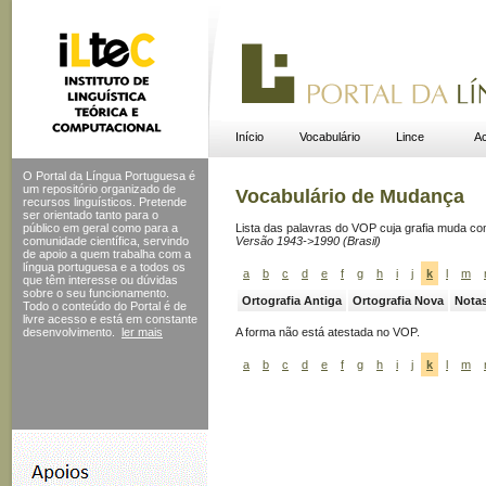
Início
Vocabulário
Lince
Ac
O Portal da Língua Portuguesa é
um repositório organizado de
Vocabulário de Mudança
recursos linguísticos. Pretende
ser orientado tanto para o
público em geral como para a
Lista das palavras do VOP cuja grafia muda c
comunidade científica, servindo
Versão 1943->1990 (Brasil)
de apoio a quem trabalha com a
língua portuguesa e a todos os
a
b
c
d
e
f
g
h
i
j
k
l
m
que têm interesse ou dúvidas
sobre o seu funcionamento.
Ortografia Antiga
Ortografia Nova
Nota
Todo o conteúdo do Portal
é de
livre acesso e está em constante
desenvolvimento.
ler mais
A forma
não está atestada no VOP.
a
b
c
d
e
f
g
h
i
j
k
l
m