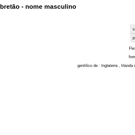
bretão - nome masculino
s
p
Fle
for
gentílico de :
Inglaterra
,
Irlanda 